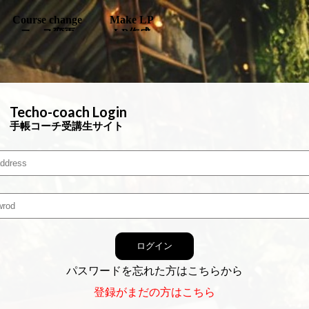
Course change
Make LP
コース変更
LP作成
Techo-coach Login
手帳コーチ受講生サイト
ログイン
パスワードを忘れた方はこちらから
登録がまだの方はこちら