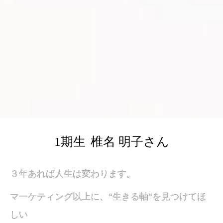
1
期生
椎名 明子さん
３年あれば人生は変わります。
３年あれば人生は変わります。
マーケティング以上に、“生きる軸”を見つけてほ
マーケティング以上に、“生きる軸”を見つけてほ
しい
しい