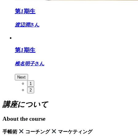
第
1
期生
渡辺潤
さん
第
1
期生
椎名明子
さん
Next
1
2
講座について
About the course
手帳術
コーチング
マーケティング