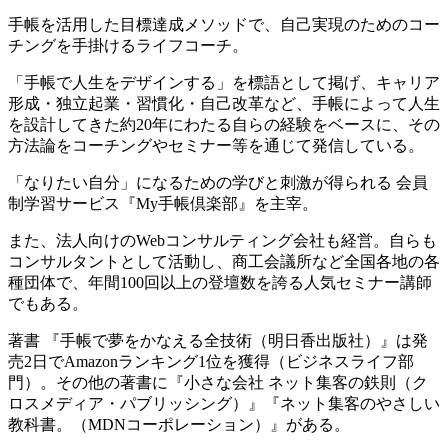
手帳を活用した目標達成メソッドで、自己実現のためのコー
チングを手掛けるライフコーチ。
「手帳で人生をデザインする」を標語として掲げ、キャリア
形成・独立起業・習慣化・自己改革など、手帳によって人生
を設計してきた約20年にわたる自らの経験をベースに、その
方法論をコーチングやセミナー等を通じて発信している。
「なりたい自分」になるための学びと刺激が得られる 会員
制学習サービス『My手帳倶楽部』を主宰。
また、法人向けのWebコンサルティング会社も経営。自らも
コンサルタントとして活動し、商工会議所など全国各地の各
種団体で、年間100回以上の登壇数を誇る人気セミナー講師
でもある。
著書 『手帳で夢をかなえる全技術（明日香出版社）』は発
売2日でAmazonランキング1位を獲得（ビジネスライフ部
門）。その他の著書に『小さな会社 ネット集客の鉄則（ク
ロスメディア・パブリッシング）』『ネット集客のやさしい
教科書。（MDNコーポレーション）』がある。