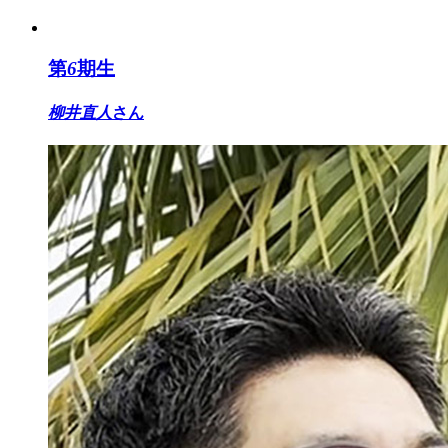
第
6
期生
柳井直人
さん